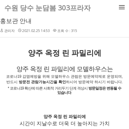
메뉴 건너뛰기
수원 당수 눈담봄 303프라자
홍보관 안내
관리자
2021.02.25 14:53
조회 수 : 315
양주 옥정 린 파밀리에
양주 옥정 린 파밀리에 모델하우스는
코로나19 감염예방을 위해
모델하우스 관람은
방문예약제로 운영
되며,
반드시
방문전 관람가능시간을 확인
하시어 방문예약 하시기 바랍니다.
* 코로나19 확산에 따른 사회적 거리두기 단계 격상시
방문일정은 변동될 수
있습니다
.
양주 옥정 린 파밀리에
시간이 지날수로 더욱 더 높아지는 가치