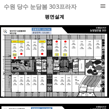
메뉴 건너뛰기
수원 당수 눈담봄 303프라자
평면설계